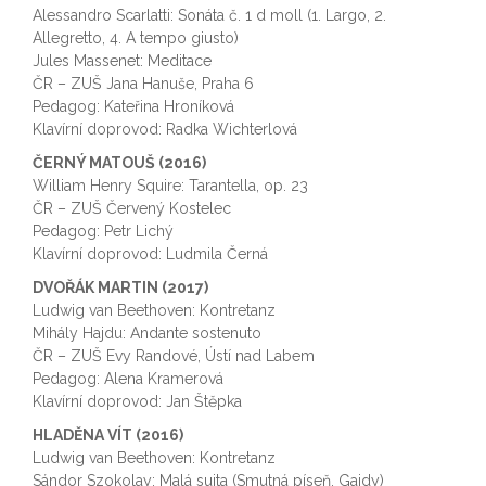
Alessandro Scarlatti: Sonáta č. 1 d moll (1. Largo, 2.
Allegretto, 4. A tempo giusto)
Jules Massenet: Meditace
ČR – ZUŠ Jana Hanuše, Praha 6
Pedagog: Kateřina Hroníková
Klavírní doprovod: Radka Wichterlová
ČERNÝ MATOUŠ (2016)
William Henry Squire: Tarantella, op. 23
ČR – ZUŠ Červený Kostelec
Pedagog: Petr Lichý
Klavírní doprovod: Ludmila Černá
DVOŘÁK MARTIN (2017)
Ludwig van Beethoven: Kontretanz
Mihály Hajdu: Andante sostenuto
ČR – ZUŠ Evy Randové, Ústí nad Labem
Pedagog: Alena Kramerová
Klavírní doprovod: Jan Štěpka
HLADĚNA VÍT (2016)
Ludwig van Beethoven: Kontretanz
Sándor Szokolay: Malá suita (Smutná píseň, Gajdy)