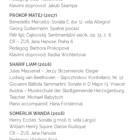
Klavírní doprovod: Jakub Škampa
PROKOP MATĚJ (2017)
Benedetto Marcello: Sonáta C dur (2. věta Allegro)
Georg Goltermann: Špatné počasí
Petr Iljič Čajkovskij: Sentimentální valčík, op. 51, č. 6
ČR – ZUŠ Jana Hanuše, Praha 6
Pedagog: Barbora Prokopová
Klavírní doprovod: Radka Wichterlová
SHARIF LIAM (2016)
Jules Massenet – Jerzy Strzemieński: Elegie
Ludwig van Beethoven – Sapozhnikov: Kontretanz, Nr. 12
Giovanni Battista Sammartini: Sonate in D Major (3. Vivace)
Austria – Musikschule der Stadtgemeinde Herzogenburg
Teacher: Michael Babytsch
Piano accompanist: Hana Forsterová
SOMERLIK WANDA (2016)
Henry Eccles: Sonáta g moll (1. věta Largo)
William Henry Squire: Danse Rustique
ČR – ZUŠ Jana Hanuše
Pedagog: Vladimír Sůva