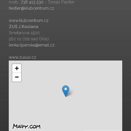
mob.:
736 413 530
- Tomáš Fiedler
fiedler@klubcentrum.cz
www.klubcentrum.cz
ZUŠ J.Kociana
Smetanova 1500
562 01 Ústí nad Orlicí
lenka.lipenska@email.cz
www.zusuo.cz
+
−