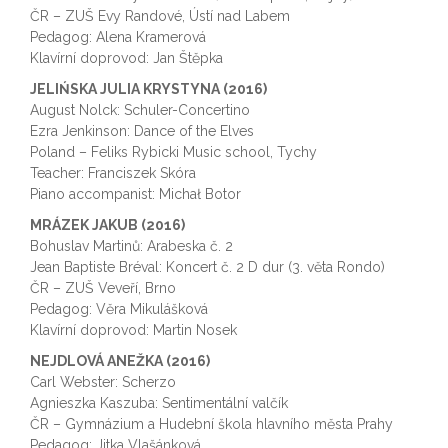
ČR – ZUŠ Evy Randové, Ústí nad Labem
Pedagog: Alena Kramerová
Klavírní doprovod: Jan Štěpka
JELIŃSKA JULIA KRYSTYNA (2016)
August Nolck: Schuler-Concertino
Ezra Jenkinson: Dance of the Elves
Poland – Feliks Rybicki Music school, Tychy
Teacher: Franciszek Skóra
Piano accompanist: Michał Botor
MRÁZEK JAKUB (2016)
Bohuslav Martinů: Arabeska č. 2
Jean Baptiste Bréval: Koncert č. 2 D dur (3. věta Rondo)
ČR – ZUŠ Veveří, Brno
Pedagog: Věra Mikulášková
Klavírní doprovod: Martin Nosek
NEJDLOVÁ ANEŽKA (2016)
Carl Webster: Scherzo
Agnieszka Kaszuba: Sentimentální valčík
ČR – Gymnázium a Hudební škola hlavního města Prahy
Pedagog: Jitka Vlašánková