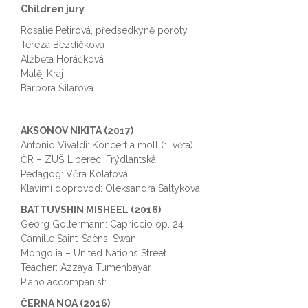
Children jury
Rosalie Petirová, předsedkyně poroty
Tereza Bezdíčková
Alžběta Horáčková
Matěj Kraj
Barbora Šilarová
AKSONOV NIKITA (2017)
Antonio Vivaldi: Koncert a moll (1. věta)
ČR – ZUŠ Liberec, Frýdlantská
Pedagog: Věra Kolafová
Klavírní doprovod: Oleksandra Saltykova
BATTUVSHIN MISHEEL (2016)
Georg Goltermann: Capriccio op. 24
Camille Saint-Saëns: Swan
Mongolia – United Nations Street
Teacher: Azzaya Tumenbayar
Piano accompanist:
ČERNÁ NOA (2016)