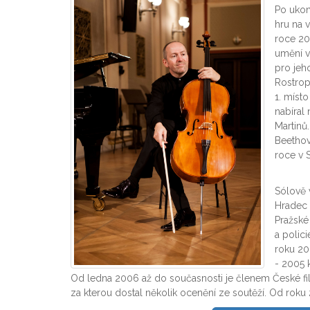
Po ukon
hru na 
roce 20
umění v
pro jeh
Rostrop
1. místo
nabíral
Martinů
Beethov
roce v 
Sólově 
Hradec 
Pražské
a polic
roku 20
- 2005 
Od ledna 2006 až do současnosti je členem České fi
za kterou dostal několik ocenění ze soutěží. Od roku