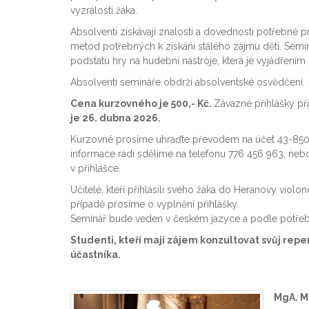
vyzrálosti žáka.
Absolventi získávají znalosti a dovednosti potřebné p
metod potřebných k získání stálého zájmu dětí. Semi
podstatu hry na hudební nástroje, která je vyjádření
Absolventi semináře obdrží absolventské osvědčení.
Cena kurzovného je 500,- Kč.
Závazné přihlášky př
je 26. dubna 2026.
Kurzovné prosíme uhraďte převodem na účet 43-8504
informace rádi sdělíme na telefonu 776 456 963, neb
v přihlášce.
Učitelé, kteří přihlásili svého žáka do Heranovy viol
případě prosíme o vyplnění přihlášky.
Seminář bude veden v českém jazyce a podle potřeb 
Studenti, kteří mají zájem konzultovat svůj reper
účastníka.
MgA. M