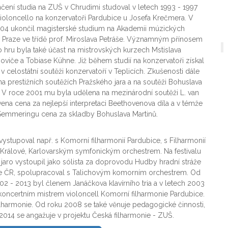
čení studia na ZUŠ v Chrudimi studoval v letech 1993 - 1997
violoncello na konzervatoři Pardubice u Josefa Krečmera. V
04 ukončil magisterské studium na Akademii múzických
 Praze ve třídě prof. Miroslava Petráše. Významným přínosem
o hru byla také účast na mistrovských kurzech Mstislava
oviče a Tobiase Kühne. Již během studií na konzervatoři získal
 v celostátní soutěži konzervatoří v Teplicích. Zkušenosti dále
 na prestižních soutěžích Pražského jara a na soutěži Bohuslava
. V roce 2001 mu byla udělena na mezinárodní soutěži L. van
ena cena za nejlepší interpretaci Beethovenova díla a v témže
Semmeringu cena za skladby Bohuslava Martinů.
vystupoval např. s Komorní filharmonií Pardubice, s Filharmonií
Králové, Karlovarským symfonickým orchestrem. Na festivalu
 jaro vystoupil jako sólista za doprovodu Hudby hradní stráže
ie ČR, spolupracoval s Talichovým komorním orchestrem. Od
02 - 2013 byl členem Janáčkova klavírního tria a v letech 2003
koncertním mistrem violoncell Komorní filharmonie Pardubice.
lharmonie. Od roku 2008 se také věnuje pedagogické činnosti,
 2014 se angažuje v projektu Česká filharmonie - ZUŠ.