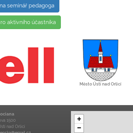
 na seminář pedagoga
pro aktivního účastníka
Kociana
+
va 1500
stí nad Orlicí
−
ipenska@email.cz