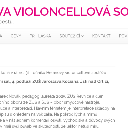
A VIOLONCELLOVÁ S
cestu.
A
CENY
PŘIHLÁŠKA
SOUTĚŽÍCÍ
KONTAKT
POV
e koná v rámci 31. ročníku Heranovy violoncellové soutěže.
 sál, 4. podlaží ZUŠ Jaroslava Kociana Ústí nad Orlicí,
arek Novák, pedagog laureáta 2025, ZUŠ Řevnice a člen
debního oboru ze ZUŠ a SUŠ – obor smyčcové nástroje,
uce a interpretaci. Hlavním tématem je interpretace skladby na
pisu s ohledem na věk žáka. Na pokročilých a mírně
e a v následném komentáři osvětlí východiska a důvody svých
 mají svůj půvab ve skutečnosti, že lektor netuší míru