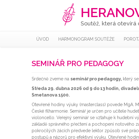
HERANOV
Soutěž, která otevírá 
ÚVOD
HARMONOGRAM SOUTĚŽE
POROT
SEMINÁŘ PRO PEDAGOGY
Srdečně zveme na
seminář pro pedagogy,
který s
Středa 29. dubna 2026 od 9 do 13 hodin, divadelní
Smetanova 1500.
Otevřené hodiny výuky (masterclass) povede MgA. M
České filharmonie. Seminář je určen pro učitele hu
violoncello. Veřejný seminář se vztahuje k hudební vý
základě správného přečtení a pochopení notového zá
pokročilých žácích předvede lektor způsob své prác
postupů a názorů pro efektivní výuku. Otevřené hodiny