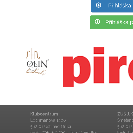
Přihláška
Přihláška 
Město Ústí nad Orlicí
Klubcentrum
ZUŠ J.
Lochmanova 1400
Smetano
562 01 Ústí nad Orlicí
562 01 Ú
mob.:
736 413 530
- Tomáš Fiedler
lenka.l