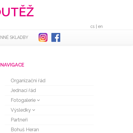
OUTĚŽ
cs
|
en
INNÉ SKLADBY
NAVIGACE
Organizační řád
Jednací řád
Fotogalerie
Výsledky
Partneři
Bohuš Heran