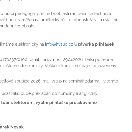
ro práci pedagoga, přehled v oblasti motivačních technik a
nář bude zaměřen na umělecký růst osobnosti žáka, na vlastní
m hudebního obsahu.
ijímáme elektronicky na
info@hvsuo.cz
Uzávěrka přihlášek
170237/0100, variabilní symbol 29042026. Další potřebné
o zašleme elektronicky. Veškeré kontaktní údaje jsou uvedeny
oncellové soutěže 2026, mají vstup na seminář zdarma. I v tomto
účastníků bude překládán do němčiny a angličtiny.
toár s lektorem, vyplní přihlášku pro aktivního
arek Novák