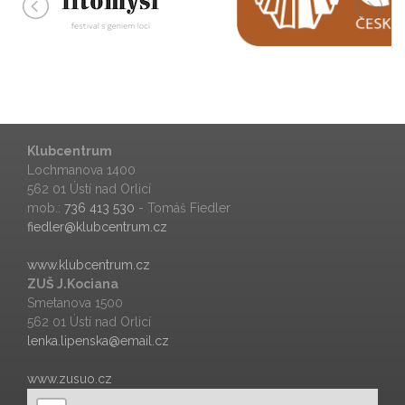
Klubcentrum
Lochmanova 1400
562 01 Ústí nad Orlicí
mob.:
736 413 530
- Tomáš Fiedler
fiedler@klubcentrum.cz
www.klubcentrum.cz
ZUŠ J.Kociana
Smetanova 1500
562 01 Ústí nad Orlicí
lenka.lipenska@email.cz
www.zusuo.cz